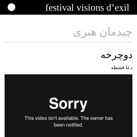
festival
visions
d’exil
چیدمان هنری
دوچرخه
دعا قشطه