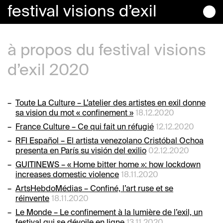
festival
visions
d’exil
à propos du festival visions
d’exil 2020
Toute La Culture – L’atelier des artistes en exil donne
sa vision du mot « confinement »
18.12.2020
France Culture – Ce qui fait un réfugié
12.12.2020
RFI Español – El artista venezolano Cristóbal Ochoa
presenta en París su visión del exilio
02.12.2020
GUITINEWS – « Home bitter home »: how lockdown
increases domestic violence
18.11.2020
ArtsHebdoMédias – Confiné, l’art ruse et se
réinvente
18.11.2020
Le Monde – Le confinement à la lumière de l’exil, un