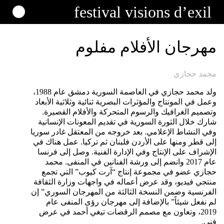
festival
visions
d’exil
مهرجان الأفلام مفلوم
محمد حجازي
ولد محمد حجازي في العاصمة السورية دمشق عام 1988،
وعمل في المونتاج والمؤثرات البصرية ثنائية وثلاثية الأبعاد
وتصميم الغرافيك والرسوم المتحركة والأفلام القصيرة.
شارك خلال الثورة السورية في تقديم المعونات الإنسانية
وفي النشاط الإعلامي. بعد خروجه من المعتقل غادر سوريا
إلى قطر ومنها على الأردن فلبنان ثم تركيا. عمل هناك في
الإشراف على الإنتاج وفي الإدارة الفنية. وصل إلى فرنسا
عام 2017 وانضم إلى ورشة الفنانين في المنفى. محمد
حجازي عضو في مجموعة إنتاج “آرت كيوب” التي تجمع
منتجي فيديو، وقد عرض أعماله في واجهات وزارة الثقافة
الفرنسية وضمن النسخة الثالثة من المهرجان السوري” إن
لم نفعل شيئاً” بالإضافة إلى مهرجان رؤى المنفى عام
2019، وتعاون مع مصمم الرقصات تيغي أحمد في عرض
فني.