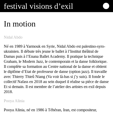
festival
visions
d’exil
In motion
Nidal Abdo
Né en 1989 à Yarmouk en Syrie, Nidal Abdo est palestino-syro-
ukrainien. Il débute très jeune le ballet à l’Institut théâtral de
Damas puis à l’Enana Ballet Academy. Il pratique la technique
Graham, le Modern Jazz, le contemporain et la danse folklorique.
Il complète sa formation au Centre national de la danse et obtient
le diplôme d’Etat de professeur de danse (option jazz). Il travaille
avec Thierry Thieû Niang (
Va voir là-bas si j’y suis
). Il fonde le
collectif Nafass en 2018 au sein duquel il réalise sa pièce de danse
Et si demain
. Il est membre de l’atelier des artistes en exil depuis
2018.
Pooya Alinia
Pooya Alinia, né en 1986 à Téhéran, Iran, est compositeur,