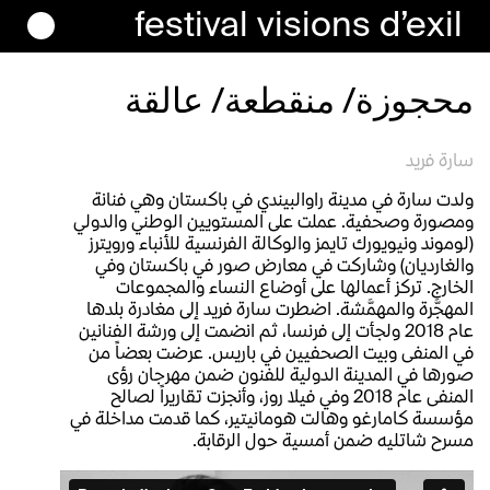
festival
visions
d’exil
محجوزة/ منقطعة/ عالقة
سارة فريد
ولدت سارة في مدينة راوالبيندي في باكستان وهي فنانة
ومصورة وصحفية. عملت على المستويين الوطني والدولي
(لوموند ونيويورك تايمز والوكالة الفرنسية للأنباء ورويترز
والغارديان) وشاركت في معارض صور في باكستان وفي
الخارج. تركز أعمالها على أوضاع النساء والمجموعات
المهجَّرة والمهمَّشة. اضطرت سارة فريد إلى مغادرة بلدها
عام 2018 ولجأت إلى فرنسا، ثم انضمت إلى ورشة الفنانين
في المنفى وبيت الصحفيين في باريس. عرضت بعضاً من
صورها في المدينة الدولية للفنون ضمن مهرجان رؤى
المنفى عام 2018 وفي فيلا روز، وأنجزت تقاريراً لصالح
مؤسسة كامارغو وهالت هومانيتير، كما قدمت مداخلة في
مسرح شاتليه ضمن أمسية حول الرقابة.