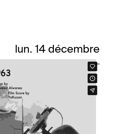
lun. 14 décembre
.
Esc-963
from
khaled alwarea
on
Vimeo