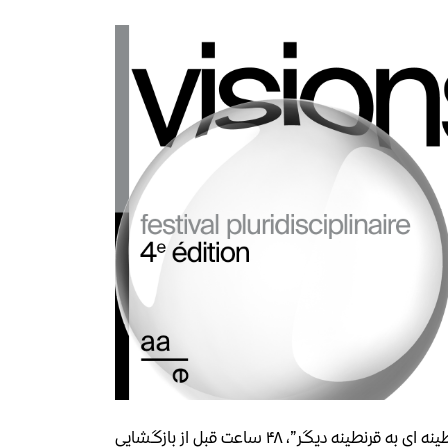
چهارمین دوره جشنواره نگاهی به تبعید با نام “از قرنطینه ای به قرنطینه دیگر”، ۴۸ ساعت قبل از بازگشایی